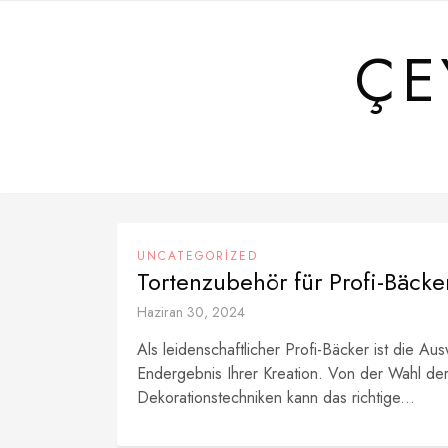
Skip
to
ÇE
content
UNCATEGORIZED
Tortenzubehör für Profi-Bäc
Haziran 30, 2024
Als leidenschaftlicher Profi-Bäcker ist die A
Endergebnis Ihrer Kreation. Von der Wahl de
Dekorationstechniken kann das richtige...