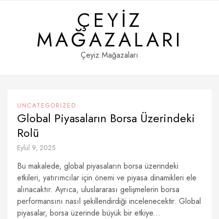
Skip
ÇEYIZ
to
content
MAĞAZALARI
Çeyiz Mağazaları
UNCATEGORIZED
Global Piyasaların Borsa Üzerindeki
Rolü
Eylül 9, 2025
Bu makalede, global piyasaların borsa üzerindeki
etkileri, yatırımcılar için önemi ve piyasa dinamikleri ele
alınacaktır. Ayrıca, uluslararası gelişmelerin borsa
performansını nasıl şekillendirdiği incelenecektir. Global
piyasalar, borsa üzerinde büyük bir etkiye...