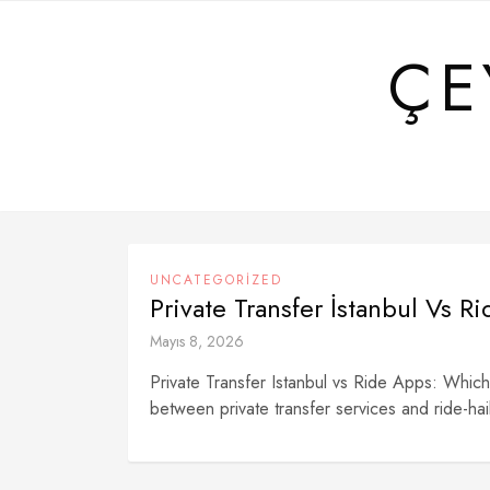
Skip
to
ÇE
content
UNCATEGORIZED
Private Transfer İstanbul Vs R
Mayıs 8, 2026
Private Transfer Istanbul vs Ride Apps: Which
between private transfer services and ride-ha