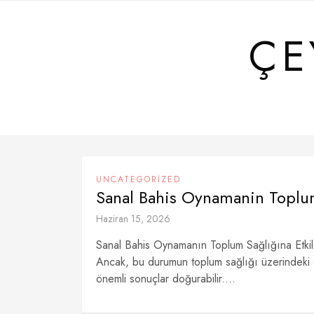
Skip
to
ÇE
content
UNCATEGORIZED
Sanal Bahis Oynamanin Toplum
Haziran 15, 2026
Sanal Bahis Oynamanın Toplum Sağlığına Etkile
Ancak, bu durumun toplum sağlığı üzerindeki etki
önemli sonuçlar doğurabilir....