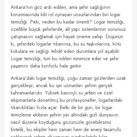
Ankara'nın göz ardı edilen, ama şehir sağlığının
korunmasında kilit rol oynayan unsurlarından biri logar
temizliği. Peki, neden bu kadar önemli? Logar temizliği,
özellikle büyük şehirlerde, alt yapı sistemlerinin sorunsuz
çalışmasını sağlamak için hayati öneme sahip. Düşünün
ki, şehirdeki logarlar tıkanırsa, bu su taşkınlarına, kötü
kokulara ve sağlığı tehdit eden durumlara yol açabilir.
Logar temizliği, tüm bu riskleri minimize eder ve şehir
yaşamını daha konforlu hale getirir.
Ankara’daki logar temizliği, çoğu zaman gözlerden uzak
gerçekleşir, ancak bu işin uzmanları şehrin gerçek
kahramanlarıdır. Yüksek basınçlı su jetleri ve özel
ekipmanlarla donatılmış bu profesyoneller, logarlardaki
tıkanıklıkları hızla açar. Belki de bir gün, bir logar
temizleme ekibinin şehrin yer altındaki gizli dünyasını
nasıl düzene koyduğunu gözünüzle görebilirsiniz.
Üstelik, bu ekipler hem zaman hem de enerji tasarrufu
sağlayarak şehrin alt yapısını sürdürülebilir kılar.