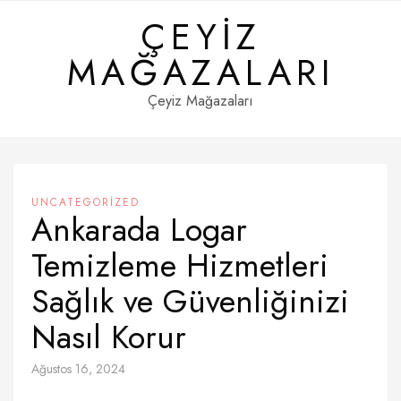
Skip
ÇEYIZ
to
content
MAĞAZALARI
Çeyiz Mağazaları
UNCATEGORIZED
Ankarada Logar
Temizleme Hizmetleri
Sağlık ve Güvenliğinizi
Nasıl Korur
Ağustos 16, 2024