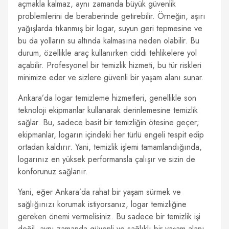
açmakla kalmaz, aynı zamanda büyük güvenlik
problemlerini de beraberinde getirebilir. Örneğin, aşırı
yağışlarda tıkanmış bir logar, suyun geri tepmesine ve
bu da yolların su altında kalmasına neden olabilir. Bu
durum, özellikle araç kullanırken ciddi tehlikelere yol
açabilir. Profesyonel bir temizlik hizmeti, bu tür riskleri
minimize eder ve sizlere güvenli bir yaşam alanı sunar.
Ankara’da logar temizleme hizmetleri, genellikle son
teknoloji ekipmanlar kullanarak derinlemesine temizlik
sağlar. Bu, sadece basit bir temizliğin ötesine geçer;
ekipmanlar, logarın içindeki her türlü engeli tespit edip
ortadan kaldırır. Yani, temizlik işlemi tamamlandığında,
logarınız en yüksek performansla çalışır ve sizin de
konforunuz sağlanır.
Yani, eğer Ankara’da rahat bir yaşam sürmek ve
sağlığınızı korumak istiyorsanız, logar temizliğine
gereken önemi vermelisiniz. Bu sadece bir temizlik işi
değil, aynı zamanda güvenli ve sağlıklı bir yaşam alanı