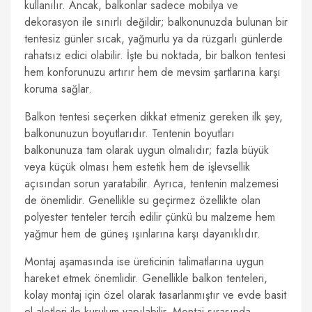
kullanılır. Ancak, balkonlar sadece mobilya ve
dekorasyon ile sınırlı değildir; balkonunuzda bulunan bir
tentesiz günler sıcak, yağmurlu ya da rüzgarlı günlerde
rahatsız edici olabilir. İşte bu noktada, bir balkon tentesi
hem konforunuzu artırır hem de mevsim şartlarına karşı
koruma sağlar.
Balkon tentesi seçerken dikkat etmeniz gereken ilk şey,
balkonunuzun boyutlarıdır. Tentenin boyutları
balkonunuza tam olarak uygun olmalıdır; fazla büyük
veya küçük olması hem estetik hem de işlevsellik
açısından sorun yaratabilir. Ayrıca, tentenin malzemesi
de önemlidir. Genellikle su geçirmez özellikte olan
polyester tenteler tercih edilir çünkü bu malzeme hem
yağmur hem de güneş ışınlarına karşı dayanıklıdır.
Montaj aşamasında ise üreticinin talimatlarına uygun
hareket etmek önemlidir. Genellikle balkon tenteleri,
kolay montaj için özel olarak tasarlanmıştır ve evde basit
el aletleri ile kurulum yapılabilir. Montaj sırasında