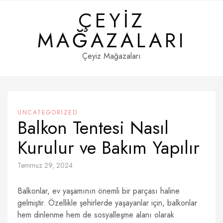
Skip
ÇEYIZ
to
content
MAĞAZALARI
Çeyiz Mağazaları
UNCATEGORIZED
Balkon Tentesi Nasıl
Kurulur ve Bakım Yapılır
Temmuz 29, 2024
Balkonlar, ev yaşamının önemli bir parçası haline
gelmiştir. Özellikle şehirlerde yaşayanlar için, balkonlar
hem dinlenme hem de sosyalleşme alanı olarak