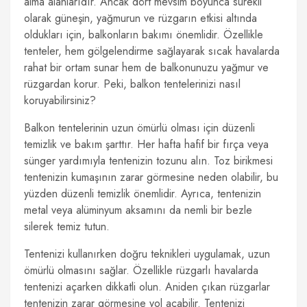
alma alanlarıdır. Ancak dört mevsim boyunca sürekli
olarak güneşin, yağmurun ve rüzgarın etkisi altında
oldukları için, balkonların bakımı önemlidir. Özellikle
tenteler, hem gölgelendirme sağlayarak sıcak havalarda
rahat bir ortam sunar hem de balkonunuzu yağmur ve
rüzgardan korur. Peki, balkon tentelerinizi nasıl
koruyabilirsiniz?
Balkon tentelerinin uzun ömürlü olması için düzenli
temizlik ve bakım şarttır. Her hafta hafif bir fırça veya
sünger yardımıyla tentenizin tozunu alın. Toz birikmesi
tentenizin kumaşının zarar görmesine neden olabilir, bu
yüzden düzenli temizlik önemlidir. Ayrıca, tentenizin
metal veya alüminyum aksamını da nemli bir bezle
silerek temiz tutun.
Tentenizi kullanırken doğru teknikleri uygulamak, uzun
ömürlü olmasını sağlar. Özellikle rüzgarlı havalarda
tentenizi açarken dikkatli olun. Aniden çıkan rüzgarlar
tentenizin zarar görmesine yol açabilir. Tentenizi