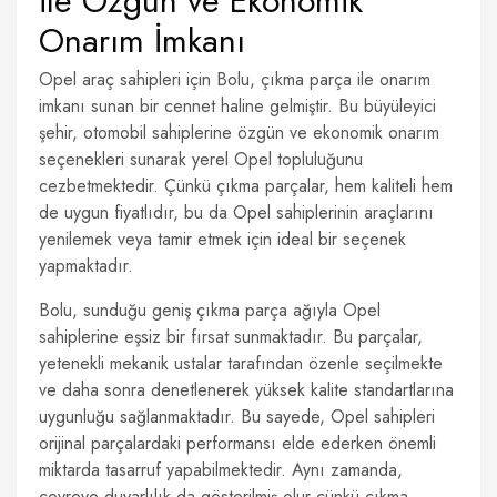
ile Özgün ve Ekonomik
Onarım İmkanı
Opel araç sahipleri için Bolu, çıkma parça ile onarım
imkanı sunan bir cennet haline gelmiştir. Bu büyüleyici
şehir, otomobil sahiplerine özgün ve ekonomik onarım
seçenekleri sunarak yerel Opel topluluğunu
cezbetmektedir. Çünkü çıkma parçalar, hem kaliteli hem
de uygun fiyatlıdır, bu da Opel sahiplerinin araçlarını
yenilemek veya tamir etmek için ideal bir seçenek
yapmaktadır.
Bolu, sunduğu geniş çıkma parça ağıyla Opel
sahiplerine eşsiz bir fırsat sunmaktadır. Bu parçalar,
yetenekli mekanik ustalar tarafından özenle seçilmekte
ve daha sonra denetlenerek yüksek kalite standartlarına
uygunluğu sağlanmaktadır. Bu sayede, Opel sahipleri
orijinal parçalardaki performansı elde ederken önemli
miktarda tasarruf yapabilmektedir. Aynı zamanda,
çevreye duyarlılık da gösterilmiş olur çünkü çıkma