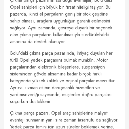
Çıkma parça pazarının sunduğu avantajlar, Bolu'daki
Opel sahipleri için büyük bir fırsat niteliği taşıyor. Bu
pazarda, ikinci el parçaların geniş bir stok çeşidine
sahip olması, araçlara uygunluğun garanti edilmesini
sağlıyor. Aynı zamanda, çevreye duyarlı bir seçenek
olan çıkma parçaların kullanılmasıyla sürdürülebilirlik
amacına da destek olunuyor.
Bolu'daki çıkma parça pazarında, ihtiyaç duyulan her
türlü Opel yedek parçasını bulmak mümkün. Motor
parçalarından elektronik bileşenlere, süspansiyon
sisteminden gövde aksamına kadar birçok farklı
kategoride yüksek kaliteli ve orijinal parçalar mevcuttur.
Ayrıca, uzman ekibin danışmanlık hizmetleri ve
yardımseverliği sayesinde, müşteriler doğru parçaları
seçerken desteklenir.
Çıkma parça pazarı, Opel araç sahiplerine maliyet
avantajı sunmanın yanı sıra zaman tasarrufu da sağlıyor.
Yedek parça temini için uzun süreler beklemek yerine,