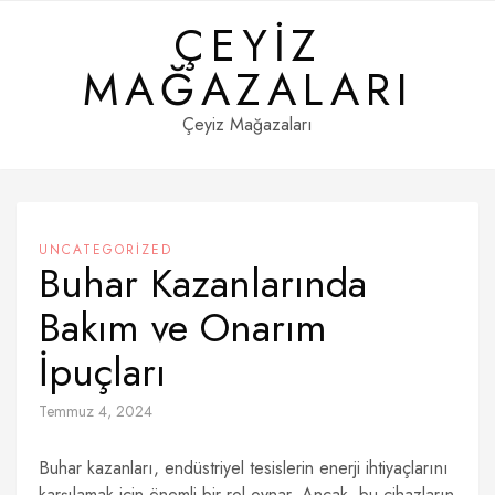
Skip
ÇEYIZ
to
content
MAĞAZALARI
Çeyiz Mağazaları
UNCATEGORIZED
Buhar Kazanlarında
Bakım ve Onarım
İpuçları
Temmuz 4, 2024
Buhar kazanları, endüstriyel tesislerin enerji ihtiyaçlarını
karşılamak için önemli bir rol oynar. Ancak, bu cihazların