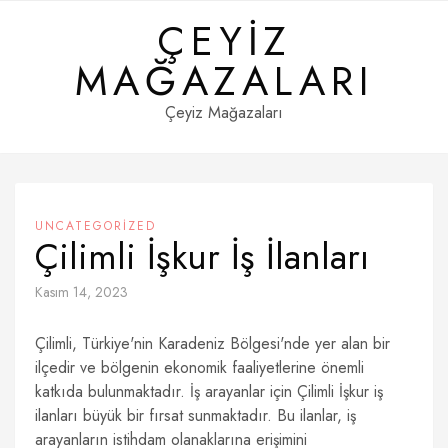
Skip
ÇEYIZ
to
content
MAĞAZALARI
Çeyiz Mağazaları
UNCATEGORIZED
Çilimli İşkur İş İlanları
Kasım 14, 2023
Çilimli, Türkiye'nin Karadeniz Bölgesi'nde yer alan bir
ilçedir ve bölgenin ekonomik faaliyetlerine önemli
katkıda bulunmaktadır. İş arayanlar için Çilimli İşkur iş
ilanları büyük bir fırsat sunmaktadır. Bu ilanlar, iş
arayanların istihdam olanaklarına erişimini