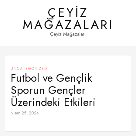
Skip
ÇEYIZ
to
content
MAĞAZALARI
Çeyiz Mağazaları
UNCATEGORIZED
Futbol ve Gençlik
Sporun Gençler
Üzerindeki Etkileri
Nisan 25, 2024