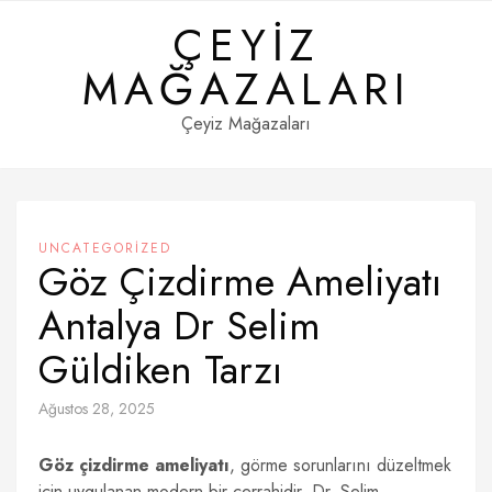
Skip
ÇEYIZ
to
content
MAĞAZALARI
Çeyiz Mağazaları
UNCATEGORIZED
Göz Çizdirme Ameliyatı
Antalya Dr Selim
Güldiken Tarzı
Ağustos 28, 2025
Göz çizdirme ameliyatı
, görme sorunlarını düzeltmek
için uygulanan modern bir cerrahidir. Dr. Selim