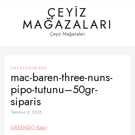
Skip
ÇEYIZ
to
content
MAĞAZALARI
Çeyiz Mağazaları
UNCATEGORIZED
mac-baren-three-nuns-
pipo-tutunu–50gr-
siparis
Temmuz 6, 2025
GREENGO Kağıt