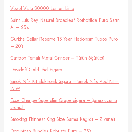
Vozol Vista 20000 Lemon Lime
Saint Luis Rey Natural Broadleaf Rothchilde Puro Satın
Al – 25’s
Gurkha Cellar Reserve 15 Year Hedonism Tubos Puro
– 20’s
Cartoon Temalı Metal Grinder – Tütün öğütücü
Davidoff Gold İthal Sigara
Smok Nfix Kit Elektronik Sigara – Smok Nfix Pod Kit –
25W
Esse Change Superslim Grape sigara – Şarap üzümü
aromalı
Smoking Thinnest King Size Sarma Kağıdı – Zıvanalı
Dominican Bundles Robusto Puro – 25’s