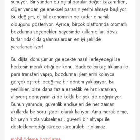
sunuyor. Bir yandan bu dijital paralar değer kazanırken,
diğer yandan geleneksel paranın yerini almaya başlıyor.
Bu değişim, dijital ekonominin ne kadar dinamik
olduğunu gösteriyor. Ayrıca, birçok platformda otomatik
bozdurma seçenekleri sayesinde kullanıcılar, döviz
kurlarındaki dalgalanmalardan en iyi şekilde
yararlanabiliyor!
Bu dijital dönüşümün gelecekte nasıl ilerleyeceği ise
herkesin merak ettiği bir konu. Sadece birkaç tıklama ile
para transferi yapıp, bozdurma işlemlerini kolayca
gerçekleştirebileceğimiz bir dönem yaklaşıyor. Bu
yenilikler, bize daha fazla esneklik ve hız katarken,
alışveriş deneyimimizi de köklü bir şekilde değiştiriyor.
Bunun yanında, güvenlik endişeleri de her zaman
akıllarda bir soru işareti olarak kalıyor. Ama merak etme,
bir şeyin hızla yükselmesi, güvenli bir altyapı ile
desteklenmediği sürece sürdürülebilir olamaz!
mobil ödeme bozdurma