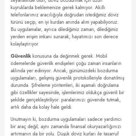
seyahatinde olun, döviz bozdurmak için uzun
kuyruklarda beklemenize gerek kalmıyor. Akıllı
telefonlarımız aracılığıyla doğrudan istediğimiz döviz
türünü seçip, en iyi kurdan anında alım yapabiliyoruz.
Bu uygulamalar, ayrıca dilediğimiz zaman, dilediğimiz
yerden erişim imkanı sunarak, hayatımızı son derece
kolaylaştırıyor.
Güvenlik
konusuna da değinmek gerek. Mobil
ödemelerde güvenlik endişeleri çoğu zaman insanların
aklında yer ediniyor. Ancak, günümüzdeki bozdurma
uygulamaları, gelişmiş güvenlik protokolleriyle donatılmış
durumda. Şifreleme yöntemleri, iki aşamalı doğrulama
gibi özellikler sayesinde, işlemlerimiz oldukça güvenli bir
şekilde gerçekleştiriliyor. paralarımızı güvende tutmak,
artık daha da kolay hale geldi.
Unutmayın ki, bozdurma uygulamaları sadece yardımcı
bir araç değil; aynı zamanda finansal okuryazarlığınızı
artırmanın da bir yolu. Düşük döviz kurları ile tasarruf