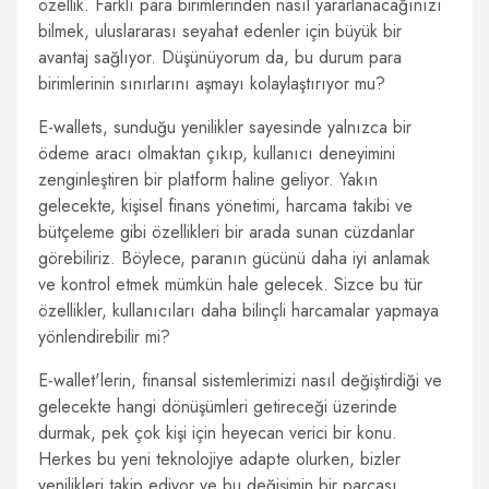
özellik. Farklı para birimlerinden nasıl yararlanacağınızı
bilmek, uluslararası seyahat edenler için büyük bir
avantaj sağlıyor. Düşünüyorum da, bu durum para
birimlerinin sınırlarını aşmayı kolaylaştırıyor mu?
E-wallets, sunduğu yenilikler sayesinde yalnızca bir
ödeme aracı olmaktan çıkıp, kullanıcı deneyimini
zenginleştiren bir platform haline geliyor. Yakın
gelecekte, kişisel finans yönetimi, harcama takibi ve
bütçeleme gibi özellikleri bir arada sunan cüzdanlar
görebiliriz. Böylece, paranın gücünü daha iyi anlamak
ve kontrol etmek mümkün hale gelecek. Sizce bu tür
özellikler, kullanıcıları daha bilinçli harcamalar yapmaya
yönlendirebilir mi?
E-wallet'lerin, finansal sistemlerimizi nasıl değiştirdiği ve
gelecekte hangi dönüşümleri getireceği üzerinde
durmak, pek çok kişi için heyecan verici bir konu.
Herkes bu yeni teknolojiye adapte olurken, bizler
yenilikleri takip ediyor ve bu değişimin bir parçası