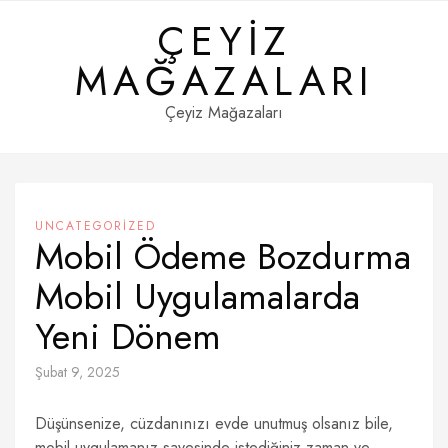
Skip
ÇEYIZ
to
content
MAĞAZALARI
Çeyiz Mağazaları
UNCATEGORIZED
Mobil Ödeme Bozdurma
Mobil Uygulamalarda
Yeni Dönem
Şubat 9, 2025
Düşünsenize, cüzdanınızı evde unutmuş olsanız bile,
mobil uygulamanız sayesinde istediğiniz zaman ve