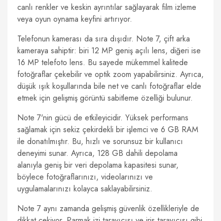
canlı renkler ve keskin ayrıntılar sağlayarak film izleme
veya oyun oynama keyfini artırıyor.
Telefonun kamerası da sıra dışıdır. Note 7, çift arka
kameraya sahiptir: biri 12 MP geniş açılı lens, diğeri ise
16 MP telefoto lens. Bu sayede mükemmel kalitede
fotoğraflar çekebilir ve optik zoom yapabilirsiniz. Ayrıca,
düşük ışık koşullarında bile net ve canlı fotoğraflar elde
etmek için gelişmiş görüntü sabitleme özelliği bulunur.
Note 7'nin gücü de etkileyicidir. Yüksek performans
sağlamak için sekiz çekirdekli bir işlemci ve 6 GB RAM
ile donatılmıştır. Bu, hızlı ve sorunsuz bir kullanıcı
deneyimi sunar. Ayrıca, 128 GB dahili depolama
alanıyla geniş bir veri depolama kapasitesi sunar,
böylece fotoğraflarınızı, videolarınızı ve
uygulamalarınızı kolayca saklayabilirsiniz.
Note 7 aynı zamanda gelişmiş güvenlik özellikleriyle de
dikkat çekiyor. Parmak izi tarayıcısı ve iris tarayıcısı gibi