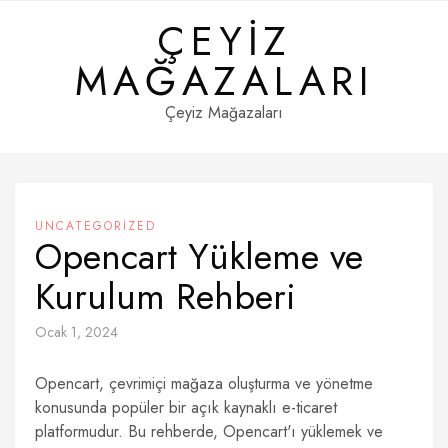
Skip
ÇEYIZ
to
content
MAĞAZALARI
Çeyiz Mağazaları
UNCATEGORIZED
Opencart Yükleme ve
Kurulum Rehberi
Ocak 1, 2024
Opencart, çevrimiçi mağaza oluşturma ve yönetme
konusunda popüler bir açık kaynaklı e-ticaret
platformudur. Bu rehberde, Opencart'ı yüklemek ve