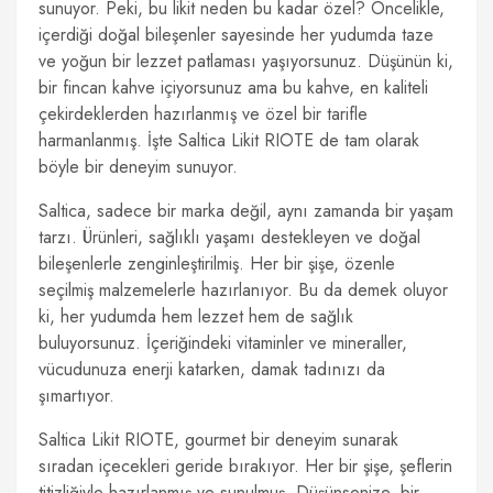
sunuyor. Peki, bu likit neden bu kadar özel? Öncelikle,
içerdiği doğal bileşenler sayesinde her yudumda taze
ve yoğun bir lezzet patlaması yaşıyorsunuz. Düşünün ki,
bir fincan kahve içiyorsunuz ama bu kahve, en kaliteli
çekirdeklerden hazırlanmış ve özel bir tarifle
harmanlanmış. İşte Saltica Likit RIOTE de tam olarak
böyle bir deneyim sunuyor.
Saltica, sadece bir marka değil, aynı zamanda bir yaşam
tarzı. Ürünleri, sağlıklı yaşamı destekleyen ve doğal
bileşenlerle zenginleştirilmiş. Her bir şişe, özenle
seçilmiş malzemelerle hazırlanıyor. Bu da demek oluyor
ki, her yudumda hem lezzet hem de sağlık
buluyorsunuz. İçeriğindeki vitaminler ve mineraller,
vücudunuza enerji katarken, damak tadınızı da
şımartıyor.
Saltica Likit RIOTE, gourmet bir deneyim sunarak
sıradan içecekleri geride bırakıyor. Her bir şişe, şeflerin
titizliğiyle hazırlanmış ve sunulmuş. Düşünsenize, bir