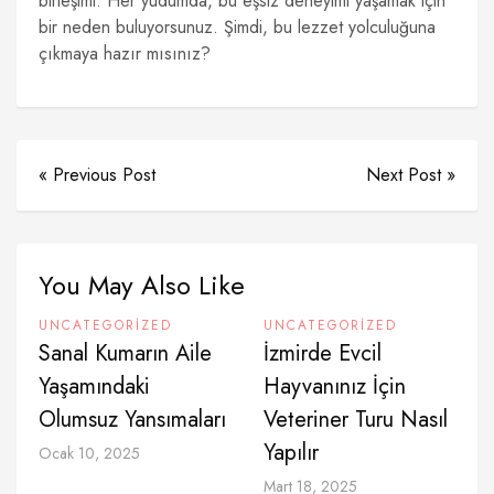
birleşimi. Her yudumda, bu eşsiz deneyimi yaşamak için
bir neden buluyorsunuz. Şimdi, bu lezzet yolculuğuna
çıkmaya hazır mısınız?
« Previous Post
Next Post »
You May Also Like
UNCATEGORIZED
UNCATEGORIZED
Sanal Kumarın Aile
İzmirde Evcil
Yaşamındaki
Hayvanınız İçin
Olumsuz Yansımaları
Veteriner Turu Nasıl
Yapılır
Ocak 10, 2025
Mart 18, 2025