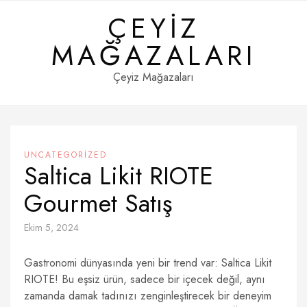
Skip
ÇEYIZ
to
content
MAĞAZALARI
Çeyiz Mağazaları
UNCATEGORIZED
Saltica Likit RIOTE
Gourmet Satış
Ekim 5, 2024
Gastronomi dünyasında yeni bir trend var: Saltica Likit
RIOTE! Bu eşsiz ürün, sadece bir içecek değil, aynı
zamanda damak tadınızı zenginleştirecek bir deneyim