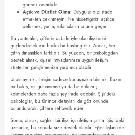
görmek önemlidir.
Açık ve Dürüst Olma:
Duygularınızı ifade
etmekten çekinmeyin. Ne hissettiğinizi açıkça
belirtmek, yanlış anlamaların önüne geçer.
Bu yöntemler, çiftlerin birbirleriyle olan ilişkilerini
güçlendirmek için harika bir başlangıçtır. Ancak, her
çiftin dinamikleri farklıdır. Bu yüzden, bir psikologdan
destek almak, kişisel ihtiyaçlarınıza uygun iletişim
stratejileri geliştirmenize yardımcı olabilir.
Unutmayın ki, iletişim sadece konuşmakla bitmez. Bazen
bir bakış, bir gülümseme ya da bir dokunuş,
kelimelerden daha fazla şey ifade edebilir. Şişli’deki
psikologlar, bu tür ince detayları da göz önünde
bulundurarak, çiftlere rehberlik eder.
Sonuç olarak, sağlıklı bir ilişki için iletişim şarttır. Şişli’deki
uzmanlar, bu konuda size destek olabilir. Eğer ilişkinizde
iletişim sorunları yaşıyorsanız, bir uzmandan yardım