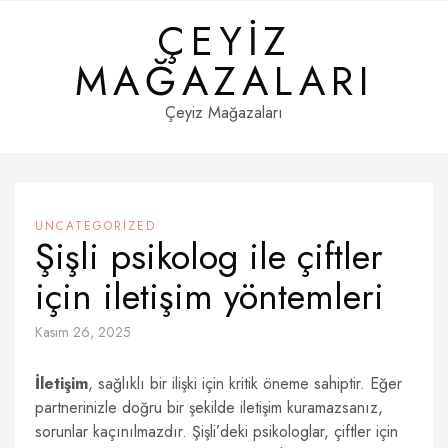
Skip
ÇEYIZ
to
content
MAĞAZALARI
Çeyiz Mağazaları
UNCATEGORIZED
Şişli psikolog ile çiftler
için iletişim yöntemleri
Kasım 26, 2025
İletişim
, sağlıklı bir ilişki için kritik öneme sahiptir. Eğer
partnerinizle doğru bir şekilde iletişim kuramazsanız,
sorunlar kaçınılmazdır. Şişli’deki psikologlar, çiftler için