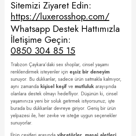
Sitemizi Ziyaret Edin:
https://luxerosshop.com/
Whatsapp Destek Hattımızla
İletişime Geçin:
0850 304 85 15
Trabzon Çaykara’daki sex shoplar, cinsel yaşamı
renklendirmek isteyenler için
eşsiz bir deneyim
sunuyor. Bu dükkanlar, sadece ürün satmakla kalmıyor,
aynı zamanda
kişisel keşif
ve
mutluluk
arayışında
olanlara destek olmayı hedefliyor. Düşünün ki, cinsel
yaşamınıza yeni bir soluk getirmek istiyorsunuz; işte
burada bu dükkanlar devreye giriyor. Geniş bir ürün
yelpazesi ile, her zevke ve isteğe uygun seçenekler
sunuyorlar.
Ürün çeşitleri arasında
vibratörler
,
masaj aletleri
,