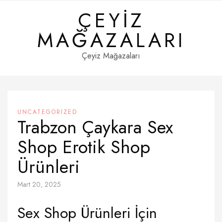
Skip
ÇEYIZ
to
content
MAĞAZALARI
Çeyiz Mağazaları
UNCATEGORIZED
Trabzon Çaykara Sex
Shop Erotik Shop
Ürünleri
Mart 20, 2025
Sex Shop Ürünleri İçin