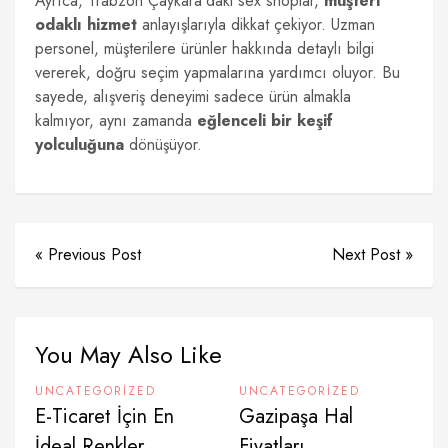
Ayrıca, Trabzon Çaykara’daki sex shoplar,
müşteri
odaklı hizmet
anlayışlarıyla dikkat çekiyor. Uzman
personel, müşterilere ürünler hakkında detaylı bilgi
vererek, doğru seçim yapmalarına yardımcı oluyor. Bu
sayede, alışveriş deneyimi sadece ürün almakla
kalmıyor, aynı zamanda
eğlenceli bir keşif
yolculuğuna
dönüşüyor.
« Previous Post
Next Post »
You May Also Like
UNCATEGORIZED
UNCATEGORIZED
E-Ticaret İçin En
Gazipaşa Hal
İdeal Renkler
Fiyatları