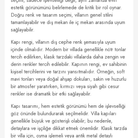
seçimi, sadece işlevselliği değil, aynı zamanda evin
estetik görünümünü belirlemede de kritik bir rol oynar.
Doğru renk ve tasarım seçimi, villanın genel stilini
tamamlayabilir ve dış mekan ile iç mekan arasında uyum
sağlayabilir.
Kapı rengi, villanın dış cephe renk şemasıyla uyum
içinde olmalıdır. Modern bir villada genellikle nötr tonlar
tercih edilirken, klasik tarzdaki villalarda daha zengin ve
derin renkler tercih edilebilir. Kapının rengi, ev sahibinin
kişisel tercihlerini ve tarzını yansıtmalıdır. Örneğin, soft
mavi tonları veya doğal ahşap dokuları, sakin ve huzurlu
bir atmosfer yaratırken, kırmızı veya siyah gibi cesur
renkler ise dramatik bir etki sağlayabilir.
Kapı tasarımı, hem estetik görünümü hem de işlevselliği
göz önünde bulundurarak seçilmelidir. Villa kapıları
genellikle büyük ve gösterişli olabilir; bu nedenle,
detaylara ve işçiliğe dikkat etmek önemlidir. Klasik tarzda
bir villa için, oyma işlemeli veya antik metal detaylı