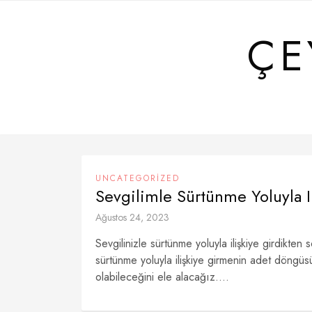
Skip
to
ÇE
content
UNCATEGORIZED
Sevgilimle Sürtünme Yoluyla I
Ağustos 24, 2023
Sevgilinizle sürtünme yoluyla ilişkiye girdikten
sürtünme yoluyla ilişkiye girmenin adet döngü
olabileceğini ele alacağız....