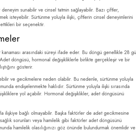
ir deneyim sunabilir ve cinsel tatmin sağlayabilir. Bazı çiftler,
isteyebilir. Sürtünme yoluyla ilişki, çiftlerin cinsel deneyimlerini
ettikleri bir seçenektir.
meler
 kanaması arasındaki süreyi ifade eder. Bu döngü genellikle 28 g
 Adet döngüsü, hormonal değişikliklerle birlikte gerçekleşir ve bir
ıştığını gösterir.
yebilir ve gecikmelere neden olabilir. Bu nedenle, sürtünme yoluyla
rumunda endişelenmekte haklıdır. Sürtünme yoluyla ilişki sırasında
ikliklere yol açabilir. Hormonal değişiklikler, adet döngüsünü
ilişkiye bağlı olmayabilir. Başka faktörler de adet gecikmesine
 sağlık sorunları veya hamilelik gibi faktörler adet döngüsünü
umunda hamilelik olasılığınızı göz önünde bulundurmak önemlidir ve