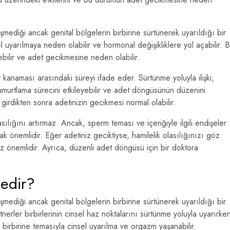
şmediği ancak genital bölgelerin birbirine sürtünerek uyarıldığı bir
sel uyarılmaya neden olabilir ve hormonal değişikliklere yol açabilir. 
ebilir ve adet gecikmesine neden olabilir.
anaması arasındaki süreyi ifade eder. Sürtünme yoluyla ilişki,
murtlama sürecini etkileyebilir ve adet döngüsünün düzenini
 girdikten sonra adetinizin gecikmesi normal olabilir.
asılığını artırmaz. Ancak, sperm teması ve içeriğiyle ilgili endişeler
k önemlidir. Eğer adetiniz geciktiyse, hamilelik olasılığınızı göz
z önemlidir. Ayrıca, düzenli adet döngüsü için bir doktora
Nedir?
şmediği ancak genital bölgelerin birbirine sürtünerek uyarıldığı bir
artnerler birbirlerinin cinsel haz noktalarını sürtünme yoluyla uyarırke
irbirine temasıyla cinsel uyarılma ve orgazm yaşanabilir.