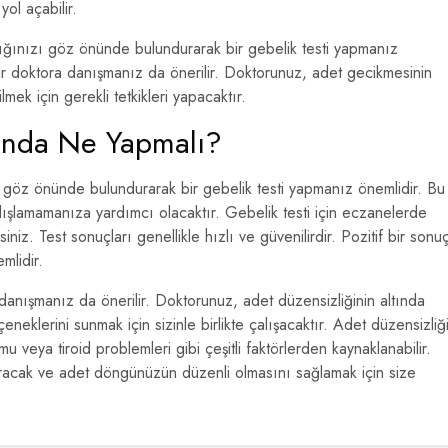
ol açabilir.
lığınızı göz önünde bulundurarak bir gebelik testi yapmanız
ir doktora danışmanız da önerilir. Doktorunuz, adet gecikmesinin
mek için gerekli tetkikleri yapacaktır.
nda Ne Yapmalı?
ızı göz önünde bulundurarak bir gebelik testi yapmanız önemlidir. Bu
ışlamamanıza yardımcı olacaktır. Gebelik testi için eczanelerde
rsiniz. Test sonuçları genellikle hızlı ve güvenilirdir. Pozitif bir sonu
mlidir.
danışmanız da önerilir. Doktorunuz, adet düzensizliğinin altında
neklerini sunmak için sizinle birlikte çalışacaktır. Adet düzensizliği
u veya tiroid problemleri gibi çeşitli faktörlerden kaynaklanabilir.
uracak ve adet döngünüzün düzenli olmasını sağlamak için size