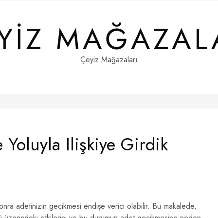
YIZ MAĞAZAL
Çeyiz Mağazaları
Yoluyla Ilişkiye Girdik
 sonra adetinizin gecikmesi endişe verici olabilir. Bu makalede,
sü üzerindeki etkilerini ve bu durumun adet gecikmesine neden