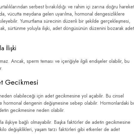
rtalıklarından serbest bırakıldığı ve rahim içi zarına doğru hareke
rasında, vücutta meydana gelen uyarılma, hormonal dengesizliklere
ileyebilir. Yumurtlama sürecinin düzenli bir şekilde gerçekleşmesi,
k, sürtünme yoluyla ilişki, adet döngüsünün düzenini bozarak adet
 İlişki
ırmaz. Ancak, sperm teması ve içeriğiyle ilgili endişeler olabilir, bu
r.
det Gecikmesi
 neden olabileceği için adet gecikmesine yol açabilir. Bu cinsel
r ve hormonal dengenin değişmesine sebep olabilir. Hormonlardaki b
adetin gecikmesine neden olabilir.
ilişkiye bağlı olmayabilir. Başka faktörler de adetin gecikmesine
ilo değişiklikleri, yaşam tarzı faktörleri gibi etkenler de adet