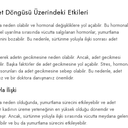
et Döngüsü Üzerindeki Etkileri
ya neden olabilir ve hormonal değişikliklere yol açabilir. Bu hormonal
nsel uyarılma sırasında vücutta salgılanan hormonlar, yumurtlama
ini bozabilir. Bu nedenle, sürtünme yoluyla ilişki sonrası adet
yerek adetin gecikmesine neden olabilir. Ancak, adet gecikmesi
lir. Başka faktörler de adet gecikmesine yol açabilir. Stres, hormon
lık sorunları da adet gecikmesine sebep olabilir. Bu nedenle, adet
z ve bir doktora danışmanız önemlidir.
 İlişki
aya neden olduğunda, yumurtlama sürecini etkileyebilir ve adet
ir kadının üreme yeteneğinin en yüksek olduğu dönemdir ve
şir. Ancak, sürtünme yoluyla ilişki sırasında vücutta meydana gelen
bilir ve bu da yumurtlama sürecini etkileyebilir.