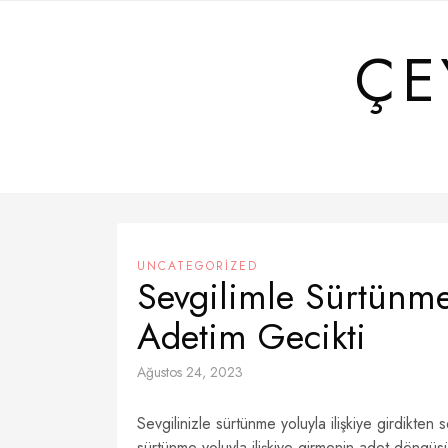
Skip
to
ÇE
content
UNCATEGORIZED
Sevgilimle Sürtünme 
Adetim Gecikti
Ağustos 24, 2023
Sevgilinizle sürtünme yoluyla ilişkiye girdikten
sürtünme yoluyla ilişkiye girmenin adet döngü