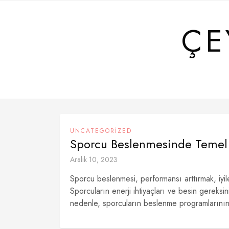
Skip
to
ÇE
content
UNCATEGORIZED
Sporcu Beslenmesinde Temel 
Aralık 10, 2023
Sporcu beslenmesi, performansı arttırmak, iyi
Sporcuların enerji ihtiyaçları ve besin gereksi
nedenle, sporcuların beslenme programlarının