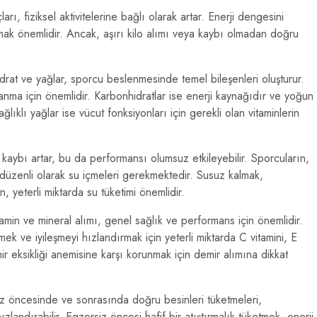
arı, fiziksel aktivitelerine bağlı olarak artar. Enerji dengesini
almak önemlidir. Ancak, aşırı kilo alımı veya kaybı olmadan doğru
rat ve yağlar, sporcu beslenmesinde temel bileşenleri oluşturur.
anma için önemlidir. Karbonhidratlar ise enerji kaynağıdır ve yoğun
ğlıklı yağlar ise vücut fonksiyonları için gerekli olan vitaminlerin
aybı artar, bu da performansı olumsuz etkileyebilir. Sporcuların,
düzenli olarak su içmeleri gerekmektedir. Susuz kalmak,
 yeterli miktarda su tüketimi önemlidir.
amin ve mineral alımı, genel sağlık ve performans için önemlidir.
mek ve iyileşmeyi hızlandırmak için yeterli miktarda C vitamini, E
mir eksikliği anemisine karşı korunmak için demir alımına dikkat
z öncesinde ve sonrasında doğru besinleri tüketmeleri,
hızlandırabilir. Egzersiz öncesi hafif bir atıştırmalık tüketmek, enerji