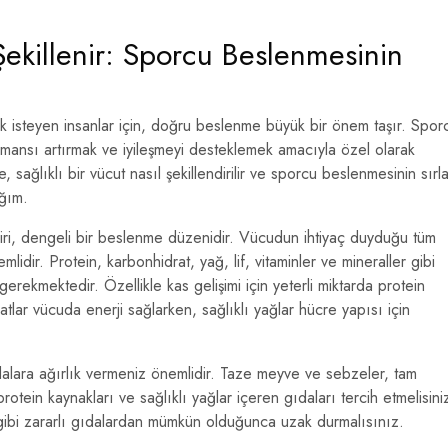
 Şekillenir: Sporcu Beslenmesinin
k isteyen insanlar için, doğru beslenme büyük bir önem taşır. Spor
ormansı artırmak ve iyileşmeyi desteklemek amacıyla özel olarak
sağlıklı bir vücut nasıl şekillendirilir ve sporcu beslenmesinin sırla
ağım.
iri, dengeli bir beslenme düzenidir. Vücudun ihtiyaç duyduğu tüm
lidir. Protein, karbonhidrat, yağ, lif, vitaminler ve mineraller gibi
rekmektedir. Özellikle kas gelişimi için yeterli miktarda protein
lar vücuda enerji sağlarken, sağlıklı yağlar hücre yapısı için
alara ağırlık vermeniz önemlidir. Taze meyve ve sebzeler, tam
 protein kaynakları ve sağlıklı yağlar içeren gıdaları tercih etmelisini
d gibi zararlı gıdalardan mümkün olduğunca uzak durmalısınız.