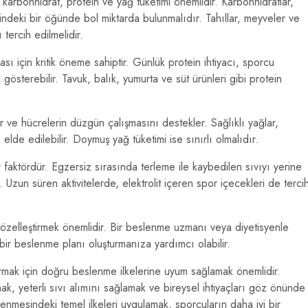
 karbonhidrat, protein ve yağ tüketimi önemlidir. Karbonhidratlar,
ndeki bir öğünde bol miktarda bulunmalıdır. Tahıllar, meyveler ve
tercih edilmelidir.
sı için kritik öneme sahiptir. Günlük protein ihtiyacı, sporcu
 gösterebilir. Tavuk, balık, yumurta ve süt ürünleri gibi protein
lır ve hücrelerin düzgün çalışmasını destekler. Sağlıklı yağlar,
elde edilebilir. Doymuş yağ tüketimi ise sınırlı olmalıdır.
faktördür. Egzersiz sırasında terleme ile kaybedilen sıvıyı yerine
. Uzun süren aktivitelerde, elektrolit içeren spor içecekleri de terci
e özelleştirmek önemlidir. Bir beslenme uzmanı veya diyetisyenle
bir beslenme planı oluşturmanıza yardımcı olabilir.
tırmak için doğru beslenme ilkelerine uyum sağlamak önemlidir.
k, yeterli sıvı alımını sağlamak ve bireysel ihtiyaçları göz önünde
enmesindeki temel ilkeleri uygulamak, sporcuların daha iyi bir