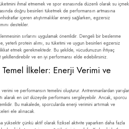
 tüketimini ihmal etmemek ve spor esnasında düzenli olarak su içmek
rasında doğru besinleri tüketmek de performansın artmasına
idratlar içeren atıştırmalıklar enerji sağlarken, egzersiz
mını destekler.
slenmesinin sırlarını uygulamak önemlidir. Dengeli bir beslenme
, yeterli protein alımı, su tüketimi ve uygun besinleri egzersiz
dikkat etmek gerekmektedir. Bu şekilde, vücudunuzun ihtiyaç
 şekillendirebilir ve en iyi performansı elde edebilirsiniz.
emel İlkeler: Enerji Verimi ve
verimi ve performansın temelini oluşturur. Antrenmanlardan yarışla
ıtı alarak en üst düzeyde performans sergileyebilir. Ancak, sporcu
emlidir. Bu makalede, sporcularda enerji verimini artırmak ve
eleri ele alınacak.
a yüksektir çünkü aktif olarak fiziksel aktivite yaparken daha fazla