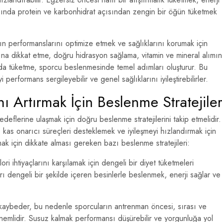
asında protein ve karbonhidrat açısından zengin bir öğün tüketmek
n performanslarını optimize etmek ve sağlıklarını korumak için
ına dikkat etme, doğru hidrasyon sağlama, vitamin ve mineral alımı
a tüketme, sporcu beslenmesinde temel adımları oluşturur. Bu
performans sergileyebilir ve genel sağlıklarını iyileştirebilirler.
ı Artırmak İçin Beslenme Stratejiler
eflerine ulaşmak için doğru beslenme stratejilerini takip etmelidir.
k, kas onarıcı süreçleri desteklemek ve iyileşmeyi hızlandırmak için
mak için dikkate alması gereken bazı beslenme stratejileri:
ri ihtiyaçlarını karşılamak için dengeli bir diyet tüketmeleri
rı dengeli bir şekilde içeren besinlerle beslenmek, enerji sağlar ve
 kaybeder, bu nedenle sporcuların antrenman öncesi, sırası ve
önemlidir. Susuz kalmak performansı düşürebilir ve yorgunluğa yol