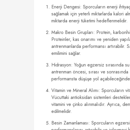
Enerji Dengesi: Sporcuların enerji ihtiyaçl
sağlamak için yeterli miktarlarda kalori 
miktarda enerji tüketimi hedeflenmelidir.
Makro Besin Grupları: Protein, karbonhid
Proteinler, kas onarımı ve yeniden yapıl
antrenmanlarda performansı artırabilir. Sa
emilimini sağlar.
Hidrasyon: Yoğun egzersiz sırasında su k
antrenman öncesi, sırası ve sonrasında 
performansta düşüşe yol açabileceğinden,
Vitamin ve Mineral Alımı: Sporcuların vit
Vücuttaki antioksidan sistemleri destekle
vitamini ve çinko alınmalıdır. Ayrıca, de
edilmelidir.
Besin Zamanlaması: Sporcuların egzersi
performanslarını artırabilir ve iyileşmeyi 