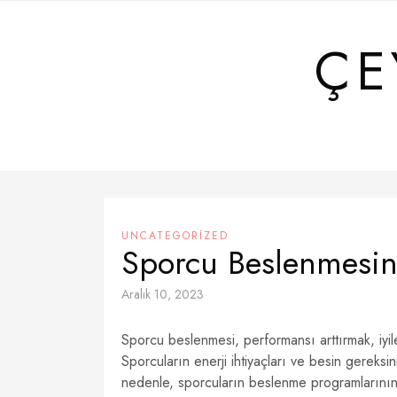
Skip
to
ÇE
content
UNCATEGORIZED
Sporcu Beslenmesind
Aralık 10, 2023
Sporcu beslenmesi, performansı arttırmak, iyi
Sporcuların enerji ihtiyaçları ve besin gereksi
nedenle, sporcuların beslenme programlarının 