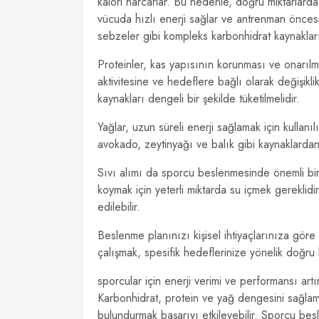
kalori harcarlar. Bu nedenle, doğru miktarlarda
vücuda hızlı enerji sağlar ve antrenman öncesi
sebzeler gibi kompleks karbonhidrat kaynakları 
Proteinler, kas yapısının korunması ve onarılma
aktivitesine ve hedeflere bağlı olarak değişiklik
kaynakları dengeli bir şekilde tüketilmelidir.
Yağlar, uzun süreli enerji sağlamak için kullanı
avokado, zeytinyağı ve balık gibi kaynaklardan 
Sıvı alımı da sporcu beslenmesinde önemli bir 
koymak için yeterli miktarda su içmek gereklidir
edilebilir.
Beslenme planınızı kişisel ihtiyaçlarınıza gör
çalışmak, spesifik hedeflerinize yönelik doğru 
sporcular için enerji verimi ve performansı ar
Karbonhidrat, protein ve yağ dengesini sağlama
bulundurmak başarıyı etkileyebilir. Sporcu besl