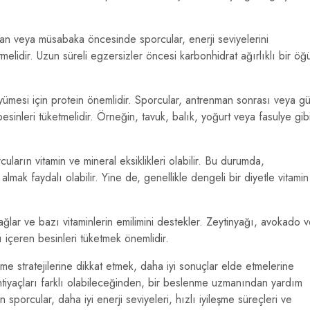
 veya müsabaka öncesinde sporcular, enerji seviyelerini
melidir. Uzun süreli egzersizler öncesi karbonhidrat ağırlıklı bir öğ
yümesi için protein önemlidir. Sporcular, antrenman sonrası veya g
esinleri tüketmelidir. Örneğin, tavuk, balık, yoğurt veya fasulye gib
uların vitamin ve mineral eksiklikleri olabilir. Bu durumda,
lmak faydalı olabilir. Yine de, genellikle dengeli bir diyetle vitamin
ağlar ve bazı vitaminlerin emilimini destekler. Zeytinyağı, avokado 
ı içeren besinleri tüketmek önemlidir.
me stratejilerine dikkat etmek, daha iyi sonuçlar elde etmelerine
htiyaçları farklı olabileceğinden, bir beslenme uzmanından yardım
sporcular, daha iyi enerji seviyeleri, hızlı iyileşme süreçleri ve