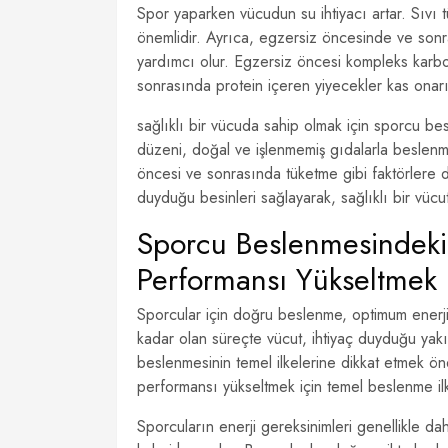
Spor yaparken vücudun su ihtiyacı artar. Sıvı
önemlidir. Ayrıca, egzersiz öncesinde ve son
yardımcı olur. Egzersiz öncesi kompleks karbonh
sonrasında protein içeren yiyecekler kas onarı
sağlıklı bir vücuda sahip olmak için sporcu be
düzeni, doğal ve işlenmemiş gıdalarla beslenme
öncesi ve sonrasında tüketme gibi faktörlere 
duyduğu besinleri sağlayarak, sağlıklı bir vücut
Sporcu Beslenmesindeki T
Performansı Yükseltmek
Sporcular için doğru beslenme, optimum enerji 
kadar olan süreçte vücut, ihtiyaç duyduğu yak
beslenmesinin temel ilkelerine dikkat etmek ön
performansı yükseltmek için temel beslenme ilk
Sporcuların enerji gereksinimleri genellikle dah