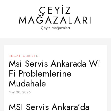
Skip
ÇEYIZ
to
content
MAĞAZALARI
Çeyiz Mağazaları
UNCATEGORIZED
Msi Servis Ankarada Wi
Fi Problemlerine
Mudahale
Mart 30, 2026
MSI Servis Ankara’da