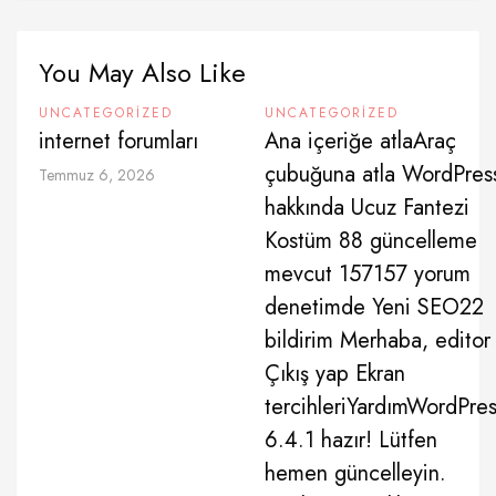
You May Also Like
UNCATEGORIZED
UNCATEGORIZED
internet forumları
Ana içeriğe atlaAraç
çubuğuna atla WordPres
Temmuz 6, 2026
hakkında Ucuz Fantezi
Kostüm 88 güncelleme
mevcut 157157 yorum
denetimde Yeni SEO22
bildirim Merhaba, editor
Çıkış yap Ekran
tercihleriYardımWordPre
6.4.1 hazır! Lütfen
hemen güncelleyin.