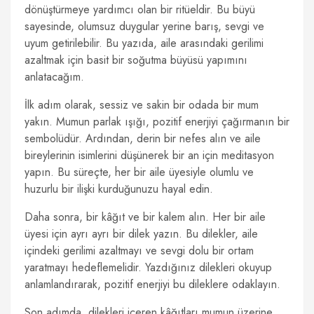
dönüştürmeye yardımcı olan bir ritüeldir. Bu büyü
sayesinde, olumsuz duygular yerine barış, sevgi ve
uyum getirilebilir. Bu yazıda, aile arasındaki gerilimi
azaltmak için basit bir soğutma büyüsü yapımını
anlatacağım.
İlk adım olarak, sessiz ve sakin bir odada bir mum
yakın. Mumun parlak ışığı, pozitif enerjiyi çağırmanın bir
sembolüdür. Ardından, derin bir nefes alın ve aile
bireylerinin isimlerini düşünerek bir an için meditasyon
yapın. Bu süreçte, her bir aile üyesiyle olumlu ve
huzurlu bir ilişki kurduğunuzu hayal edin.
Daha sonra, bir kâğıt ve bir kalem alın. Her bir aile
üyesi için ayrı ayrı bir dilek yazın. Bu dilekler, aile
içindeki gerilimi azaltmayı ve sevgi dolu bir ortam
yaratmayı hedeflemelidir. Yazdığınız dilekleri okuyup
anlamlandırarak, pozitif enerjiyi bu dileklere odaklayın.
Son adımda, dilekleri içeren kâğıtları mumun üzerine