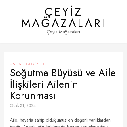
Skip
ÇEYIZ
to
content
MAĞAZALARI
Çeyiz Mağazaları
UNCATEGORIZED
Soğutma Büyüsü ve Aile
İlişkileri Ailenin
Korunması
Ocak 31, 2024
Aile, hayatta sahip olduğumuz en değerli varlıklardan
biridir. Ancak, aile ilişkilerinde bazen sorunlar ortaya