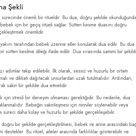
a Şekli
 sürecinde önemli bir ritüeldir. Bu dua, doğru şekilde okunduğund
ebek için bir geçiş ritüeli sağlar. Sütten kesme duasını doğru
çekleştirmek önemlidir.
akını tarafından bebek üzerine eller konularak dua edilir. Bu dua
ir sütten kesilme dileği ifade edilir. Dua sırasında samimi bir şekil
zı adımlar takip edilebilir. İlk olarak, sessiz ve huzurlu bir ortam
olmalı ve dikkati dağıtacak unsurlardan uzak tutulmalıdır. Ardından,
k sakin bir şekilde dua etmelidir.
 için stresli bir deneyim olmaması gerektiğidir. Bu nedenle, dua
klanmalıdır. Bebeğin sakinleşmesi için ninniler söylenebilir veya
e süreci daha kolay ve huzurlu bir şekilde gerçekleşebilir.
 doğru bir şekilde gerçekleştirilmesi, bebek ve anne arasındaki ba
 destekler. Bu ritüel, aileler arasında farklılıklar gösterebilir ve