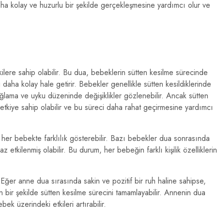
daha kolay ve huzurlu bir şekilde gerçekleşmesine yardımcı olur ve
ilere sahip olabilir. Bu dua, bebeklerin sütten kesilme sürecinde
 daha kolay hale getirir. Bebekler genellikle sütten kesildiklerinde
ağlama ve uyku düzeninde değişiklikler gözlenebilir. Ancak sütten
 etkiye sahip olabilir ve bu süreci daha rahat geçirmesine yardımcı
i her bebekte farklılık gösterebilir. Bazı bebekler dua sonrasında
az etkilenmiş olabilir. Bu durum, her bebeğin farklı kişilik özellikleri
 Eğer anne dua sırasında sakin ve pozitif bir ruh haline sahipse,
n bir şekilde sütten kesilme sürecini tamamlayabilir. Annenin dua
k üzerindeki etkileri artırabilir.