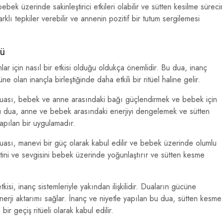
k üzerinde sakinleştirici etkileri olabilir ve sütten kesilme süreci
klı tepkiler verebilir ve annenin pozitif bir tutum sergilemesi
cü
r için nasıl bir etkisi olduğu oldukça önemlidir. Bu dua, inanç
üne olan inançla birleştiğinde daha etkili bir ritüel haline gelir.
duası, bebek ve anne arasındaki bağı güçlendirmek ve bebek için
. Bu dua, anne ve bebek arasındaki enerjiyi dengelemek ve sütten
apılan bir uygulamadır.
uası, manevi bir güç olarak kabul edilir ve bebek üzerinde olumlu
etini ve sevgisini bebek üzerinde yoğunlaştırır ve sütten kesme
si, inanç sistemleriyle yakından ilişkilidir. Duaların gücüne
nerji aktarımı sağlar. İnanç ve niyetle yapılan bu dua, sütten kesme
ir geçiş ritüeli olarak kabul edilir.