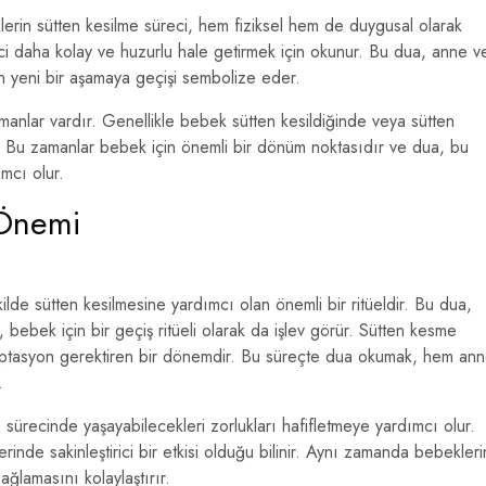
rin sütten kesilme süreci, hem fiziksel hem de duygusal olarak
eci daha kolay ve huzurlu hale getirmek için okunur. Bu dua, anne v
n yeni bir aşamaya geçişi sembolize eder.
manlar vardır. Genellikle bebek sütten kesildiğinde veya sütten
 Bu zamanlar bebek için önemli bir dönüm noktasıdır ve dua, bu
mcı olur.
 Önemi
ilde sütten kesilmesine yardımcı olan önemli bir ritüeldir. Bu dua,
bebek için bir geçiş ritüeli olarak da işlev görür. Sütten kesme
daptasyon gerektiren bir dönemdir. Bu süreçte dua okumak, hem an
.
sürecinde yaşayabilecekleri zorlukları hafifletmeye yardımcı olur.
de sakinleştirici bir etkisi olduğu bilinir. Aynı zamanda bebekleri
ğlamasını kolaylaştırır.