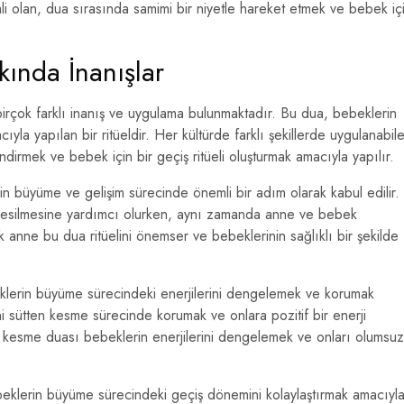
emli olan, dua sırasında samimi bir niyetle hareket etmek ve bebek iç
ında İnanışlar
 birçok farklı inanış ve uygulama bulunmaktadır. Bu dua, bebeklerin
la yapılan bir ritüeldir. Her kültürde farklı şekillerde uygulanabil
rmek ve bebek için bir geçiş ritüeli oluşturmak amacıyla yapılır.
n büyüme ve gelişim sürecinde önemli bir adım olarak kabul edilir.
n kesilmesine yardımcı olurken, aynı zamanda anne ve bebek
 anne bu dua ritüelini önemser ve bebeklerinin sağlıklı bir şekilde
eklerin büyüme sürecindeki enerjilerini dengelemek ve korumak
ni sütten kesme sürecinde korumak ve onlara pozitif bir enerji
ten kesme duası bebeklerin enerjilerini dengelemek ve onları olumsuz
beklerin büyüme sürecindeki geçiş dönemini kolaylaştırmak amacıyl