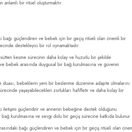
nlamlı bir ritüel oluşturmaktır.
bağı güçlendiren ve bebek için bir geçiş ritüeli olan önemli bir
recinde destekleyici bir rol oynamaktadır.
ütten kesme sürecinin daha kolay ve huzurlu bir şekilde
 ve bebek arasında duygusal bir bağ kurulmasına ve güvenin
sme duası, bebeklerin yeni bir beslenme düzenine adapte olmalarını
recinde yaşayabilecekleri zorlukları hafifletir ve daha kolay bir
 iletişimi güçlendirir ve annenin bebeğine destek olduğunu
r bağ kurulmasına ve sevgi dolu bir geçiş sürecine katkıda bulunur.
sındaki bağı güçlendiren ve bebek için bir geçiş ritüeli olan önem