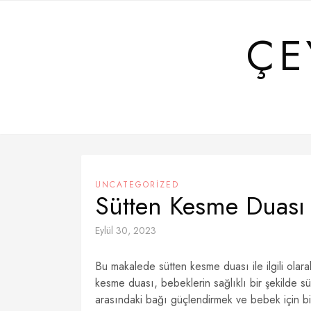
Skip
to
ÇE
content
UNCATEGORIZED
Sütten Kesme Duası
Eylül 30, 2023
Bu makalede sütten kesme duası ile ilgili olarak 
kesme duası, bebeklerin sağlıklı bir şekilde s
arasındaki bağı güçlendirmek ve bebek için bir