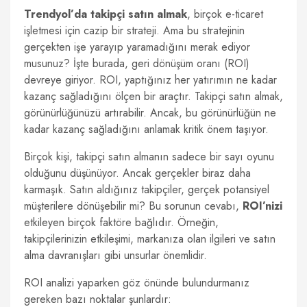
Trendyol’da takipçi satın almak
, birçok e-ticaret
işletmesi için cazip bir strateji. Ama bu stratejinin
gerçekten işe yarayıp yaramadığını merak ediyor
musunuz? İşte burada, geri dönüşüm oranı (ROI)
devreye giriyor. ROI, yaptığınız her yatırımın ne kadar
kazanç sağladığını ölçen bir araçtır. Takipçi satın almak,
görünürlüğünüzü artırabilir. Ancak, bu görünürlüğün ne
kadar kazanç sağladığını anlamak kritik önem taşıyor.
Birçok kişi, takipçi satın almanın sadece bir sayı oyunu
olduğunu düşünüyor. Ancak gerçekler biraz daha
karmaşık. Satın aldığınız takipçiler, gerçek potansiyel
müşterilere dönüşebilir mi? Bu sorunun cevabı,
ROI’nizi
etkileyen birçok faktöre bağlıdır. Örneğin,
takipçilerinizin etkileşimi, markanıza olan ilgileri ve satın
alma davranışları gibi unsurlar önemlidir.
ROI analizi yaparken göz önünde bulundurmanız
gereken bazı noktalar şunlardır: