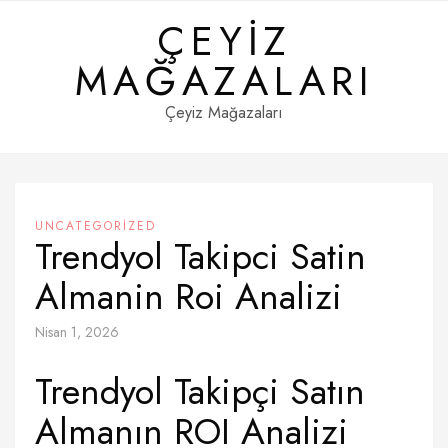
Skip
ÇEYIZ
to
content
MAĞAZALARI
Çeyiz Mağazaları
UNCATEGORIZED
Trendyol Takipci Satin
Almanin Roi Analizi
Nisan 1, 2026
Trendyol Takipçi Satın
Almanın ROI Analizi