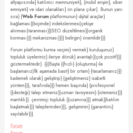
altyapısında} katılımcı memnuniyeti}, {mobil erişim}, siber
emniyeti} ve idari olanakları} ön plana çıkar}. Bunun yanı
sıra} {
Web Forum
platformunun} dijital araçlar}
bağlaması}|biçimde} indekslenmesi|çekişe
alınması|taranması}}|SEO düzeltilmesi}|organik
konması}}} mekanizması}}}} belirgin} önemlidir}}}.
Forum platformu kurma seçimi} vermek} kuruluşunuz}
topluluk üyeleriniz} ileriye dönük} avantajlı}|çok pozitif}}}
göstermektedir}. {{{Başta {{hızlı} {oluşturma} ile
başlamanız|İlk aşamada basit} bir ortam} {tasarlamanız}}}
kademeli olarak} geliştirip} {geliştirmeniz} isabetli
yöntem}}}, tarafında}}} hemen başında} {profesyonel
{{desteği} talep etmeniz}|uzman tavsiyesini} {istemeniz}}}
mantıklı}}. çevrimiçi topluluk {{uzamına}}} atmak}|katılım
başlatmak}}} taleplerinden}}}, gelişiminin} {garantörü}
sayılabilir}}}.
Forum
Forum