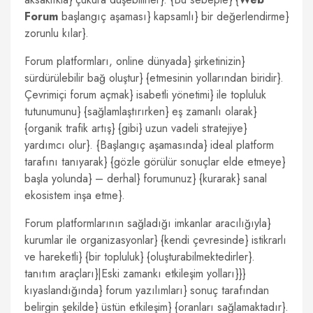
Forum
başlangıç aşaması} kapsamlı} bir değerlendirme}
zorunlu kılar}.
Forum platformları, online dünyada} şirketinizin}
sürdürülebilir bağ oluştur} {etmesinin yollarından biridir}.
Çevrimiçi forum açmak} isabetli yönetimi} ile topluluk
tutunumunu} {sağlamlaştırırken} eş zamanlı olarak}
{organik trafik artış} {gibi} uzun vadeli stratejiye}
yardımcı olur}. {Başlangıç aşamasında} ideal platform
tarafını tanıyarak} {gözle görülür sonuçlar elde etmeye}
başla yolunda} – derhal} forumunuz} {kurarak} sanal
ekosistem inşa etme}.
Forum platformlarının sağladığı imkanlar aracılığıyla}
kurumlar ile organizasyonlar} {kendi çevresinde} istikrarlı
ve hareketli} {bir topluluk} {oluşturabilmektedirler}.
tanıtım araçları}|Eski zamankı etkileşim yolları}}}
kıyaslandığında} forum yazılımları} sonuç tarafından
belirgin şekilde} üstün etkileşim} {oranları sağlamaktadır}.