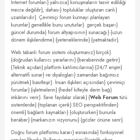
İnternet forumları} yalnızca} konuşmaların tasvir edildiği
mecra değildir}, dahası} topluluklar oluşturan canlı}
uzamlarıdır}. Çevrimiçi forum kurmayı planlayan
kurumlar} genellikle bunu unuturlar}: gerçek başarı}
güncel durumda} forum altyapısının} sunacağı} {uzun
dönem ilişkilendirme} {yeteneklerinde} {yatmaktadır}.
Web tabanlı forum sistemi oluşturmanız} birçok}
{doğrudan kullanıcı yararlarını} {beraberinde getirir}.
{Teknik açıdan} platform katılımcılarına} {24/7 erişim}
alternatifi sunar} ve diyalogları} zamandan bağımsız
yürütmek} basitleşir}. İnsan ilişkileri açısından} çevrimiçi
forumlar} {işletmelerin} {hedef kitleyle derin bağ}
imkânını verir}. İlave faydalar olarak} {
Web Forum
türü
sistemlerde} {toplanan içerik} SEO perspektifinden}
önemli} bağlantı kaynakları} {oluştururken} bununla
beraber} {markanızın vizyonunu} {gözler önüne serir}.
Doğru forum platformu kararı} esnasında} fonksiyonel
yapıları}|başka {kullanıcı arayüzünü}|üstelik siber