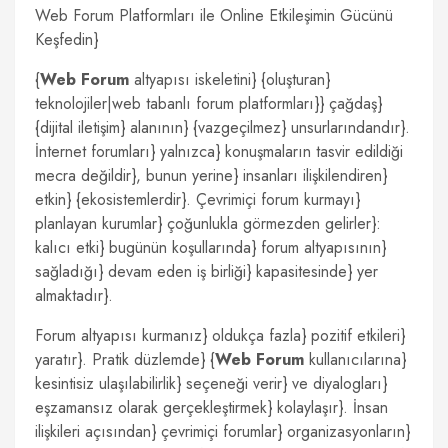
Web Forum Platformları ile Online Etkileşimin Gücünü
Keşfedin}
{
Web Forum
altyapısı iskeletini} {oluşturan}
teknolojiler|web tabanlı forum platformları}} çağdaş}
{dijital iletişim} alanının} {vazgeçilmez} unsurlarındandır}.
İnternet forumları} yalnızca} konuşmaların tasvir edildiği
mecra değildir}, bunun yerine} insanları ilişkilendiren}
etkin} {ekosistemlerdir}. Çevrimiçi forum kurmayı}
planlayan kurumlar} çoğunlukla görmezden gelirler}:
kalıcı etki} bugünün koşullarında} forum altyapısının}
sağladığı} devam eden iş birliği} kapasitesinde} yer
almaktadır}.
Forum altyapısı kurmanız} oldukça fazla} pozitif etkileri}
yaratır}. Pratik düzlemde} {
Web Forum
kullanıcılarına}
kesintisiz ulaşılabilirlik} seçeneği verir} ve diyalogları}
eşzamansız olarak gerçekleştirmek} kolaylaşır}. İnsan
ilişkileri açısından} çevrimiçi forumlar} organizasyonların}