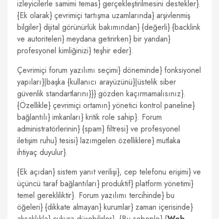
izleyicilerle samimi temas} gerçekleştirilmesini destekler}.
{Ek olarak} çevrimiçi tartışma uzamlarında} arşivlenmiş
bilgiler} dijital görünürlük bakımından} {değerli} {backlink
ve autoriteleri} meydana getirirken} bir yandan}
profesyonel kimliğinizi} teşhir eder}.
Çevrimiçi forum yazılımı seçimi} döneminde} fonksiyonel
yapıları}|başka {kullanıcı arayüzünü}|üstelik siber
güvenlik standartlarını}}} gözden kaçırmamalısınız}.
{Özellikle} çevrimiçi ortamın} yönetici kontrol paneline}
bağlantılı} imkanları} kritik role sahip}. Forum
administratörlerinin} {spam} filtresi} ve profesyonel
iletişim ruhu} tesisi} lazımgelen özelliklere} mutlaka
ihtiyaç duyulur}.
{Ek açıdan} sistem yanıt verilişi}, cep telefonu erişimi} ve
üçüncü taraf bağlantıları} produktif} platform yönetimi}
temel gerekliliktir}. Forum yazılımı tercihinde} bu
öğeleri} {dikkate almayan} kurumlar} zaman içerisinde}
aksaklıkla} çukura düşebilirler}. {Bu sebeple} {
Web