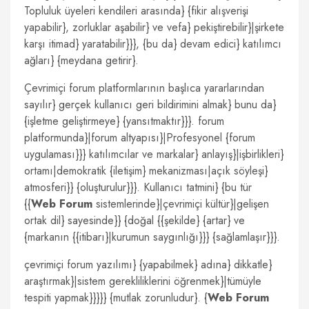
Topluluk üyeleri kendileri arasında} {fikir alışverişi
yapabilir}, zorluklar aşabilir} ve vefa} pekiştirebilir}|şirkete
karşı itimad} yaratabilir}}}, {bu da} devam edici} katılımcı
ağları} {meydana getirir}.
Çevrimiçi forum platformlarının başlıca yararlarından
sayılır} gerçek kullanıcı geri bildirimini almak} bunu da}
{işletme geliştirmeye} {yansıtmaktır}}}. forum
platformunda}|forum altyapısı}|Profesyonel {forum
uygulaması}}} katılımcılar ve markalar} anlayış}|işbirlikleri}
ortamı|demokratik {iletişim} mekanizması|açık söyleşi}
atmosferi}} {oluşturulur}}}. Kullanıcı tatmini} {bu tür
{{
Web Forum
sistemlerinde}|çevrimiçi kültür}|gelişen
ortak dil} sayesinde}} {doğal {{şekilde} {artar} ve
{markanın {{itibarı}|kurumun saygınlığı}}} {sağlamlaşır}}}.
çevrimiçi forum yazılımı} {yapabilmek} adına} dikkatle}
araştırmak}|sistem gerekliliklerini öğrenmek}|tümüyle
tespiti yapmak}}}}} {mutlak zorunludur}. {
Web Forum