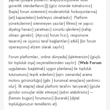
güvenlik standartlarını}}} {göz önünde tutmalısınız}.
Başta} forum sisteminin} moderatörlük fonksiyonlarına}
{ait} kapasiteleri} belirleyici olmaktadır}. Platform
yöneticilerinin} istenmeyen yazılar} filtresi} ve yapıcı
diyalog havası} yaratması} zorunlu işlevlere} {sahip
olması gerekir}. {Ayrıca} forum hızı}, responsive
tasarım} ve üçüncü taraf bağlantıları} etkili} {bir forum
operasyonu} elzem olarak sayılır}.
Forum platformları, online dünyada} {işletmenizin} {güçlü
bir topluluk inşa} seçeneklerinden sayılır}. {
Web Forum
uygulaması başlatmak} uygun planlama} ile topluluk
tutunumunu} teşvik ederken} {aynı zamanda} arama
motoru görünürlüğü} {gibi } kurumsal amaçlara} yardımcı
olur}. İlk etapta} ideal platform tarafını tanıyarak} {gözle
görülür sonuçlar elde etmeye} {adım atabilirsiniz} –
{hemen bugün} forumunuz} {kurarak} {dijital
topluluğunuzun temellerini at}.